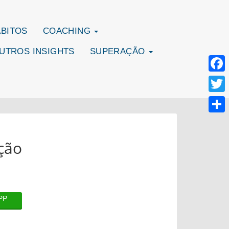
ÁBITOS
COACHING
UTROS INSIGHTS
SUPERAÇÃO
Face
Twitte
Share
ção
PP