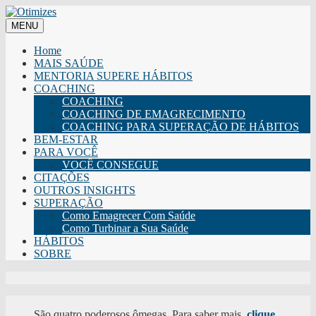
MENU
Home
MAIS SAÚDE
MENTORIA SUPERE HÁBITOS
COACHING
COACHING
COACHING DE EMAGRECIMENTO
COACHING PARA SUPERAÇÃO DE HÁBITOS
BEM-ESTAR
PARA VOCÊ
VOCÊ CONSEGUE
CITAÇÕES
OUTROS INSIGHTS
SUPERAÇÃO
Como Emagrecer Com Saúde
Como Turbinar a Sua Saúde
HÁBITOS
SOBRE
São quatro poderosos ômegas. Para saber mais,
clique