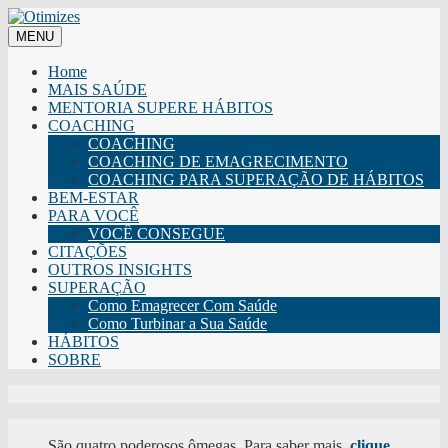
MENU
Home
MAIS SAÚDE
MENTORIA SUPERE HÁBITOS
COACHING
COACHING
COACHING DE EMAGRECIMENTO
COACHING PARA SUPERAÇÃO DE HÁBITOS
BEM-ESTAR
PARA VOCÊ
VOCÊ CONSEGUE
CITAÇÕES
OUTROS INSIGHTS
SUPERAÇÃO
Como Emagrecer Com Saúde
Como Turbinar a Sua Saúde
HÁBITOS
SOBRE
São quatro poderosos ômegas. Para saber mais,
clique