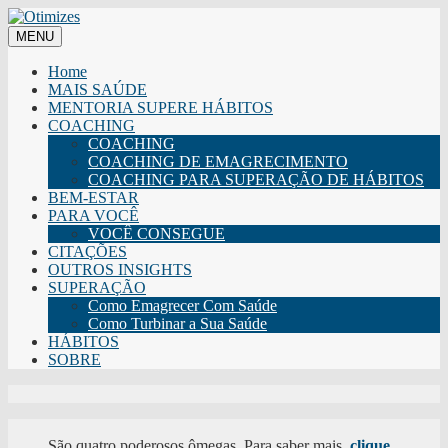
MENU
Home
MAIS SAÚDE
MENTORIA SUPERE HÁBITOS
COACHING
COACHING
COACHING DE EMAGRECIMENTO
COACHING PARA SUPERAÇÃO DE HÁBITOS
BEM-ESTAR
PARA VOCÊ
VOCÊ CONSEGUE
CITAÇÕES
OUTROS INSIGHTS
SUPERAÇÃO
Como Emagrecer Com Saúde
Como Turbinar a Sua Saúde
HÁBITOS
SOBRE
São quatro poderosos ômegas. Para saber mais,
clique