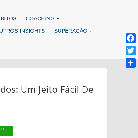
ÁBITOS
COACHING
UTROS INSIGHTS
SUPERAÇÃO
Face
Twitte
Share
os: Um Jeito Fácil De
PP