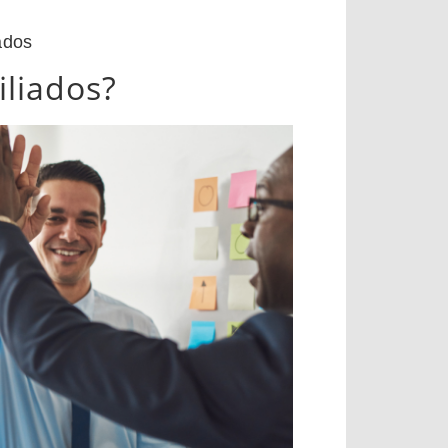
ados
liados?