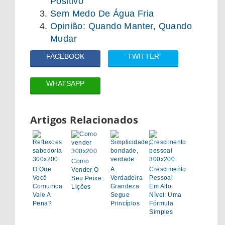
Positivo
Sem Medo De Água Fria
Opinião: Quando Manter, Quando
Mudar
FACEBOOK
TWITTER
WHATSAPP
Artigos Relacionados
Como
O Que
A
Crescimento
Vender O
Você
Verdadeira
Pessoal
Seu Peixe:
Comunica
Grandeza
Em Alto
Lições
Vale A
Segue
Nível: Uma
Pena?
Princípios
Fórmula
Simples